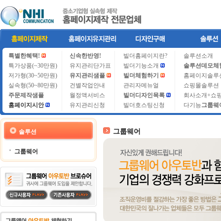
특별한혜택!
신속한반영!
빌더홈페이지란?
솔루션소개
특가상품(~30만원)
유지관리단가표
빌더기능소개
솔루션데모체
저가형(30~50만원)
유지관리샘플
빌더체험하기
홈페이지솔루
실속형(50~80만원)
건별작업안내
관리자메뉴얼
쇼핑몰솔루션
주문제작샘플
월정액서비스
빌더디자인목록
회사소개+쇼
홈페이지시안
유지관리신청
빌더호스팅신청
다기능
그룹웨
그룹웨어
솔루션
그룹웨어